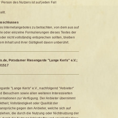
Person des Nutzers ist auf jeden Fall
llt.
usschlusses
des Internetangebotes zu betrachten, von dem aus auf
ile oder einzelne Formulierungen dieses Textes der
der nicht vollständig entsprechen sollten, bleiben
em Inhalt und ihrer Gültigkeit davon unberührt.
s.de, Potsdamer Riesengarde "Lange Kerls" e.V.;
/01517
garde "Lange Kerls" e.V., nachfolgend "Anbieter"
nd Besuchern sowie allen weiteren Interessierten
Informationen zur Verfügung. Der Anbieter übernimmt
ktheit, Vollständigkeit oder Qualität der
sansprüche gegen den Anbieter, welche sich auf
eziehen, die durch die Nutzung oder Nichtnutzung der