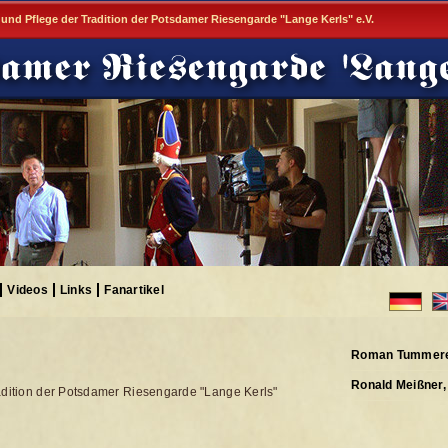
 und Pflege der Tradition der Potsdamer Riesengarde "Lange Kerls" e.V.
Videos
Links
Fanartikel
Roman Tummerer
Ronald Meißner,
adition der Potsdamer Riesengarde "Lange Kerls"