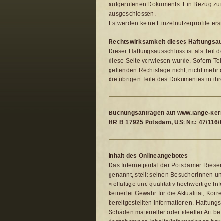
aufgerufenen Dokuments. Ein Bezug zur 
ausgeschlossen.
Es werden keine Einzelnutzerprofile erste
Rechtswirksamkeit dieses Haftungsa
Dieser Haftungsausschluss ist als Teil 
diese Seite verwiesen wurde. Sofern Te
geltenden Rechtslage nicht, nicht mehr o
die übrigen Teile des Dokumentes in ihr
Buchungsanfragen auf www.lange-kerl
HR B 17925 Potsdam, USt Nr.: 47/116
Inhalt des Onlineangebotes
Das Internetportal der Potsdamer Riesen
genannt, stellt seinen Besucherinnen u
vielfältige und qualitativ hochwertige 
keinerlei Gewähr für die Aktualität, Korre
bereitgestellten Informationen. Haftung
Schäden materieller oder ideeller Art b