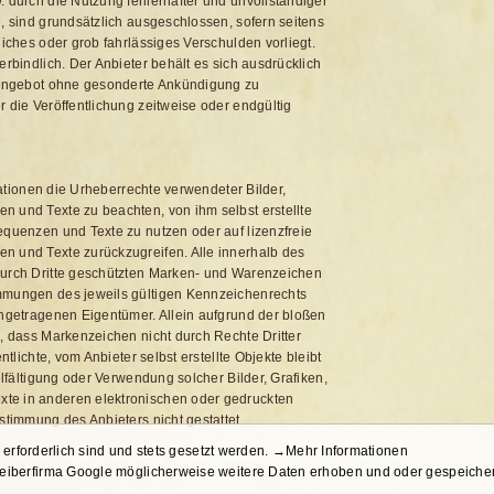
 durch die Nutzung fehlerhafter und unvollständiger
, sind grundsätzlich ausgeschlossen, sofern seitens
liches oder grob fahrlässiges Verschulden vorliegt.
erbindlich. Der Anbieter behält es sich ausdrücklich
e Angebot ohne gesonderte Ankündigung zu
 die Veröffentlichung zeitweise oder endgültig
ikationen die Urheberrechte verwendeter Bilder,
 und Texte zu beachten, von ihm selbst erstellte
equenzen und Texte zu nutzen oder auf lizenzfreie
n und Texte zurückzugreifen. Alle innerhalb des
durch Dritte geschützten Marken- und Warenzeichen
mmungen des jeweils gültigen Kennzeichenrechts
ingetragenen Eigentümer. Allein aufgrund der bloßen
, dass Markenzeichen nicht durch Rechte Dritter
ntlichte, vom Anbieter selbst erstellte Objekte bleibt
elfältigung oder Verwendung solcher Bilder, Grafiken,
te in anderen elektronischen oder gedruckten
stimmung des Anbieters nicht gestattet.
erforderlich sind und stets gesetzt werden.
→Mehr Informationen
iberfirma Google möglicherweise weitere Daten erhoben und oder gespeiche