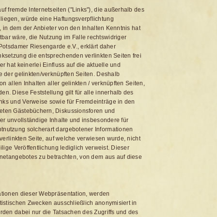
uf fremde Internetseiten ("Links"), die außerhalb des
liegen, würde eine Haftungsverpflichtung
en, in dem der Anbieter von den Inhalten Kenntnis hat
bar wäre, die Nutzung im Falle rechtswidriger
 Potsdamer Riesengarde e.V., erklärt daher
nksetzung die entsprechenden verlinkten Seiten frei
r hat keinerlei Einfluss auf die aktuelle und
te der gelinkten/verknüpften Seiten. Deshalb
von allen Inhalten aller gelinkten / verknüpften Seiten,
n. Diese Feststellung gilt für alle innerhalb des
nks und Verweise sowie für Fremdeinträge in den
teten Gästebüchern, Diskussionsforen und
der unvollständige Inhalte und insbesondere für
tnutzung solcherart dargebotener Informationen
r verlinkten Seite, auf welche verwiesen wurde, nicht
ilige Veröffentlichung lediglich verweist. Dieser
ernetangebotes zu betrachten, von dem aus auf diese
mationen dieser Webpräsentation, werden
atistischen Zwecken ausschließlich anonymisiert in
erden dabei nur die Tatsachen des Zugriffs und des