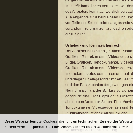
dargebotenen Inhalte/Informationen bzw.
Inhalte/Informationen verursacht wurden
des Anbieters kein nachweislich vorsätz
Alle Angebote sind freibleibend und unv
vor, Teile der Seiten oder das gesamt
verändern, zu ergänzen, zu löschen oder
einzustellen.
Urheber- und Kennzeichenrecht
Der Anbieter ist bestrebt, in allen Publ
Grafiken, Tondokumente, Videosequenzen
Bilder, Grafiken, Tondokumente, Videos
Grafiken, Tondokumente, Videosequenze
Internetangebotes genannten und ggf. 
unterliegen uneingeschränkt den Besti
und den Besitzrechten der jeweiligen e
Nennung ist nicht der Schluss zu ziehen
geschützt sind. Das Copyright für veröffe
allein beim Autor der Seiten. Eine Vervi
Tondokumente, Videosequenzen und Tex
Publikationen ist ohne ausdrückliche Zu
Diese Website benutzt Cookies, die für den technischen Betrieb der Website 
Zudem werden optional Youtube-Videos eingebunden wodurch von der Betre
Webdesign & Programmierung