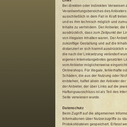
Links
Bei direkten oder indirekten Verweisen a
Verantwortungsbereiches des Anbieters 
ausschließlich in dem Fall in Kraft tret
und es ihm technisch möglich und zumut
Inhalte zu verhindern. Der Anbieter, die
ausdrücklich, dass zum Zeitpunkt der Li
von illegalen Inhalten waren. Der Anbiete
zukünftige Gestaltung und auf die Inhal
distanziert er sich hiermit ausdrücklich 
die nach der Linksetzung verändert wurde
eigenen Internetangebotes gesetzten Li
vom Anbieter möglicherweise eingerich
Onlineshops. Für illegale, fehlerhafte o
Schäden, die aus der Nutzung oder Nich
entstehen, haftet allein der Anbieter de
der Anbieter, der über Links auf die jewe
Haftungsausschluss ist als Teil des Int
Seite verwiesen wurde.
Datenschutz
Beim Zugriff auf die allgemeinen Infor
Informationen über Nutzerzugriffe zu st
Protokolldateien gespeichert. Erfasst w