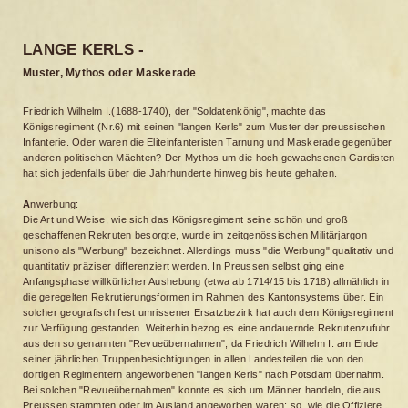
LANGE KERLS -
Muster, Mythos oder Maskerade
Friedrich Wilhelm I.(1688-1740), der "Soldatenkönig", machte das
Königsregiment (Nr.6) mit seinen "langen Kerls" zum Muster der preussischen
Infanterie. Oder waren die Eliteinfanteristen Tarnung und Maskerade gegenüber
anderen politischen Mächten? Der Mythos um die hoch gewachsenen Gardisten
hat sich jedenfalls über die Jahrhunderte hinweg bis heute gehalten.
A
nwerbung:
Die Art und Weise, wie sich das Königsregiment seine schön und groß
geschaffenen Rekruten besorgte, wurde im zeitgenössischen Militärjargon
unisono als "Werbung" bezeichnet. Allerdings muss "die Werbung" qualitativ und
quantitativ präziser differenziert werden. In Preussen selbst ging eine
Anfangsphase willkürlicher Aushebung (etwa ab 1714/15 bis 1718) allmählich in
die geregelten Rekrutierungsformen im Rahmen des Kantonsystems über. Ein
solcher geografisch fest umrissener Ersatzbezirk hat auch dem Königsregiment
zur Verfügung gestanden. Weiterhin bezog es eine andauernde Rekrutenzufuhr
aus den so genannten "Revueübernahmen", da Friedrich Wilhelm I. am Ende
seiner jährlichen Truppenbesichtigungen in allen Landesteilen die von den
dortigen Regimentern angeworbenen "langen Kerls" nach Potsdam übernahm.
Bei solchen "Revueübernahmen" konnte es sich um Männer handeln, die aus
Preussen stammten oder im Ausland angeworben waren; so, wie die Offiziere