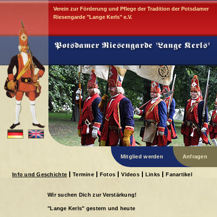
Verein zur Förderung und Pflege der Tradition der Potsdamer
Riesengarde "Lange Kerls" e.V.
Mitglied werden
Anfragen
Info und Geschichte
Termine
Fotos
Videos
Links
Fanartikel
Wir suchen Dich zur Verstärkung!
"Lange Kerls" gestern und heute