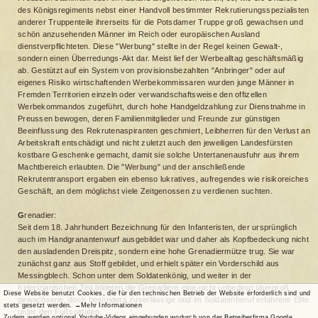
des Königsregiments nebst einer Handvoll bestimmter Rekrutierungsspezialisten
anderer Truppenteile ihrerseits für die Potsdamer Truppe groß gewachsen und
schön anzusehenden Männer im Reich oder europäischen Ausland
dienstverpflichteten. Diese "Werbung" stellte in der Regel keinen Gewalt-,
sondern einen Überredungs-Akt dar. Meist lief der Werbealltag geschäftsmäßig
ab. Gestützt auf ein System von provisionsbezahlten "Anbringer" oder auf
eigenes Risiko wirtschaftenden Werbekommissaren wurden junge Männer in
Fremden Territorien einzeln oder verwandschaftsweise den offizellen
Werbekommandos zugeführt, durch hohe Handgeldzahlung zur Dienstnahme in
Preussen bewogen, deren Familienmitglieder und Freunde zur günstigen
Beeinflussung des Rekrutenaspiranten geschmiert, Leibherren für den Verlust an
Arbeitskraft entschädigt und nicht zuletzt auch den jeweiligen Landesfürsten
kostbare Geschenke gemacht, damit sie solche Untertanenausfuhr aus ihrem
Machtbereich erlaubten. Die "Werbung" und der anschließende
Rekrutentransport ergaben ein ebenso lukratives, aufregendes wie risikoreiches
Geschäft, an dem möglichst viele Zeitgenossen zu verdienen suchten.
G
renadier:
Seit dem 18. Jahrhundert Bezeichnung für den Infanteristen, der ursprünglich
auch im Handgranantenwurf ausgebildet war und daher als Kopfbedeckung nicht
den ausladenden Dreispitz, sondern eine hohe Grenadiermütze trug. Sie war
zunächst ganz aus Stoff gebildet, und erhielt später ein Vorderschild aus
Messingblech. Schon unter dem Soldatenkönig, und weiter in der
friderizianischen Zeit bildeten die Grenadiere eine nicht unbedingt übergroß
Diese Website benutzt Cookies, die für den technischen Betrieb der Website erforderlich sind und
gewachsene, doch besonders zuverlässige und im Soldatenberuf erfahrene Elite
stets gesetzt werden.
→Mehr Informationen
unter den Fußsoldaten.
Zudem werden optional Youtube-Videos eingebunden wodurch von der Betreiberfirma Google