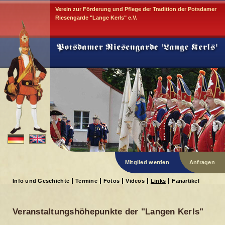
Verein zur Förderung und Pflege der Tradition der Potsdamer
Riesengarde "Lange Kerls" e.V.
Mitglied werden
Anfragen
Info und Geschichte
Termine
Fotos
Videos
Links
Fanartikel
Veranstaltungshöhepunkte der "Langen Kerls"