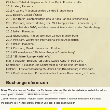
Oktober - Tabakskollegium im Schloss Berlin Friedrichsfelde,
2011 Italien, Pianezza
2011 Kroatien, Präsentation des Landes Brandenburg
2012 Belgien, Castel d`Ursel
2012 ILA-Berlin, Gästeempfang des MP des Landes Brandenburg
2013 Potsdam, Indienststellung der RSU Komp. im Land Brandenburg in
Anwesendheit des BMVg und des Innenministers des Landes Brandenburg
2013 Italien, Pianezza
2013 Niederlande, Präsentation des Landes Brandenburg
2014 Potsdam, Welttreffen International Police Association
2014 Italien, Pianezza
2014 Potsdam, Ministerpräsidenten Konferenz
2014 Wilhelmshaven, "20 Jahre Fregatte Brandenburg"
2015 "25 Jahre 'Lange Kerls' e.V."
Mai - Festlicher Empfang "25 Jahre-Lange Kerls" in Potsdam,
September - Feldlager und Schlossfest in Königs Wusterhausen,
Oktober - Festveranstaltung 25. Jahre Land Brandenburg in Potsdam
2017 Großbritanninen, Präsentation des Landes Brandenburg in London
Buchungsreferenzen
Diese Website benutzt Cookies, die für den technischen Betrieb der Website erforderlich sind und
Für Buchungsreferenzen klicken Sie bitte
hier
.
stets gesetzt werden.
→Mehr Informationen
Zudem werden optional Youtube-Videos eingebunden wodurch von der Betreiberfirma Google
möglicherweise weitere Daten erhoben und oder gespeichert werden