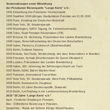
Veranstaltungen unter Mitwirkung
der Potsdamer Riesengarde "Lange Kerls" e.V.:
1991 Einweihung des Potsdamer Glockenspiels
1993 Stadtfest 1000-jähriges Stadtjubiläum Potsdam am 01.05.1993
1993 Paris, Empfang der Deutschen Botschaft
1995 New York, 38. Steubenparade
1995 Washington, NATO Tagung, Dt. Fahnenkommando
1996 Tokio, Stadt Potsdam Präsentation (ITB)
1997 Brüssel, Dt. Vertretung, Präsentation des Landes Brandenburg
1999 Japan, Botschaftsempfang des Deutschen Botschafters
2000 Italien, Pianezza, Erstbesuch (Bündnisauftakt)
2001 Berlin, Goldene Kamera
2003 Brasilia, Sao Paulo, Verabschiedg. des deut. Botschafters in Brasilien
2004 Potsdam, formale Ehrenformation für Queen Elisabeth II
2006 London, Präsentation des Landes Brandenburg
2006 Italien, 300. Jahrestag der Befreiungsschlacht um Turin
2007 Berlin, ADAC Ball im Maritim Hotel
2007 Potsdam, International Travel Mart
2007 New York, 50. Steubenparade, West Point, Philladelphia
2008 Berlin, Bundesrat im Zeughaus
2009 Berlin, 60 Jahre Bundesrepublik, Staatsakt
2010 Berlin, ILA Empfang in der Landesvertretung Brandenburg
2010 "20 Jahre 'Lange Kerls' e.V."
April - Festlicher Empfang in Potsdam,
Mai - Ööffentliche Musterung in Potsdam,
September - Biwak am Schloss Königs Wusterhausen,