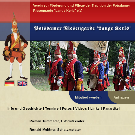
Verein zur Förderung und Pflege der Tradition der Potsdamer
Riesengarde "Lange Kerls" e.V.
Mitglied werden
Anfragen
Info und Geschichte
Termine
Fotos
Videos
Links
Fanartikel
Roman Tummerer, 1.Vorsitzender
Ronald Meißner, Schatzmeister