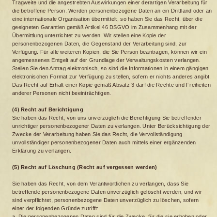
Tragweite und die angestrebten Auswirkungen einer derartigen Verarbeitung für
die betroffene Person. Werden personenbezogene Daten an ein Drittland oder an
eine internationale Organisation übermittelt, so haben Sie das Recht, über die
geeigneten Garantien gemäß Artikel 46 DSGVO im Zusammenhang mit der
Übermittlung unterrichtet zu werden. Wir stellen eine Kopie der
personenbezogenen Daten, die Gegenstand der Verarbeitung sind, zur
Verfügung. Für alle weiteren Kopien, die Sie Person beantragen, können wir ein
angemessenes Entgelt auf der Grundlage der Verwaltungskosten verlangen.
Stellen Sie den Antrag elektronisch, so sind die Informationen in einem gängigen
elektronischen Format zur Verfügung zu stellen, sofern er nichts anderes angibt.
Das Recht auf Erhalt einer Kopie gemäß Absatz 3 darf die Rechte und Freiheiten
anderer Personen nicht beeinträchtigen.
(4) Recht auf Berichtigung
Sie haben das Recht, von uns unverzüglich die Berichtigung Sie betreffender
unrichtiger personenbezogener Daten zu verlangen. Unter Berücksichtigung der
Zwecke der Verarbeitung haben Sie das Recht, die Vervollständigung
unvollständiger personenbezogener Daten auch mittels einer ergänzenden
Erklärung zu verlangen.
(5) Recht auf Löschung (Recht auf vergessen werden)
Sie haben das Recht, von dem Verantwortlichen zu verlangen, dass Sie
betreffende personenbezogene Daten unverzüglich gelöscht werden, und wir
sind verpflichtet, personenbezogene Daten unverzüglich zu löschen, sofern
einer der folgenden Gründe zutrifft:
a. Die personenbezogenen Daten sind für die Zwecke, für die sie erhoben oder