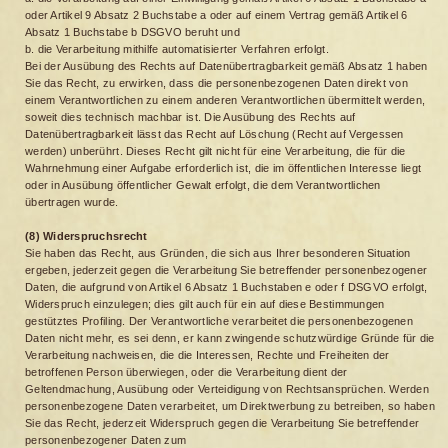
oder Artikel 9 Absatz 2 Buchstabe a oder auf einem Vertrag gemäß Artikel 6
Absatz 1 Buchstabe b DSGVO beruht und
b. die Verarbeitung mithilfe automatisierter Verfahren erfolgt.
Bei der Ausübung des Rechts auf Datenübertragbarkeit gemäß Absatz 1 haben
Sie das Recht, zu erwirken, dass die personenbezogenen Daten direkt von
einem Verantwortlichen zu einem anderen Verantwortlichen übermittelt werden,
soweit dies technisch machbar ist. Die Ausübung des Rechts auf
Datenübertragbarkeit lässt das Recht auf Löschung (Recht auf Vergessen
werden) unberührt. Dieses Recht gilt nicht für eine Verarbeitung, die für die
Wahrnehmung einer Aufgabe erforderlich ist, die im öffentlichen Interesse liegt
oder in Ausübung öffentlicher Gewalt erfolgt, die dem Verantwortlichen
übertragen wurde.
(8) Widerspruchsrecht
Sie haben das Recht, aus Gründen, die sich aus Ihrer besonderen Situation
ergeben, jederzeit gegen die Verarbeitung Sie betreffender personenbezogener
Daten, die aufgrund von Artikel 6 Absatz 1 Buchstaben e oder f DSGVO erfolgt,
Widerspruch einzulegen; dies gilt auch für ein auf diese Bestimmungen
gestütztes Profiling. Der Verantwortliche verarbeitet die personenbezogenen
Daten nicht mehr, es sei denn, er kann zwingende schutzwürdige Gründe für die
Verarbeitung nachweisen, die die Interessen, Rechte und Freiheiten der
betroffenen Person überwiegen, oder die Verarbeitung dient der
Geltendmachung, Ausübung oder Verteidigung von Rechtsansprüchen. Werden
personenbezogene Daten verarbeitet, um Direktwerbung zu betreiben, so haben
Sie das Recht, jederzeit Widerspruch gegen die Verarbeitung Sie betreffender
personenbezogener Daten zum