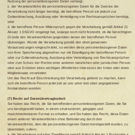
Nutzung der personenbezogenen Daten verlangt;
c. der Verantwortliche die personenbezogenen Daten für die Zwecke der
Verarbeitung nicht länger benötigt, die betroffene Person sie jedoch zur
Geltendmachung, Ausübung oder Verteidigung von Rechtsansprüchen benötigt,
oder
d. die betroffene Person Widerspruch gegen die Verarbeitung gemäß Artikel 21
Absatz 1 DSGVO eingelegt hat, solange noch nicht feststeht, ob die berechtigten
Gründe des Verantwortlichen gegenüber denen der betroffenen Person
überwiegen. Wurde die Verarbeitung gemäß den oben genannten
Voraussetzungen eingeschränkt, so werden diese personenbezogenen Daten
von ihrer Speicherung abgesehen nur mit Einwilligung der betroffenen Person
oder zur Geltendmachung, Ausübung oder Verteidigung von Rechtsansprüchen
oder zum Schutz der Rechte einer anderen natürlichen oder juristischen Person
oder aus Gründen eines wichtigen öffentlichen Interesses der Union oder eines
Mitgliedstaats verarbeitet.
Um das Recht auf Einschränkung der Verarbeitung geltend zu machen, kann
sich die betroffene Person jederzeit an uns unter den oben angegebenen
Kontaktdaten wenden.
(7) Recht auf Datenübertragbarkeit
Sie haben das Recht, die Sie betreffenden personenbezogenen Daten, die Sie
uns bereitgestellt haben, in einem strukturierten, gängigen und
maschinenlesbaren Format zu erhalten, und Sie haben das Recht, diese Daten
einem anderen Verantwortlichen ohne Behinderung durch den
Verantwortlichen, dem die personenbezogenen Daten bereitgestellt wurden, zu
übermitteln, sofern:
a. die Verarbeitung auf einer Einwilligung gemäß Artikel 6 Absatz 1 Buchstabe a