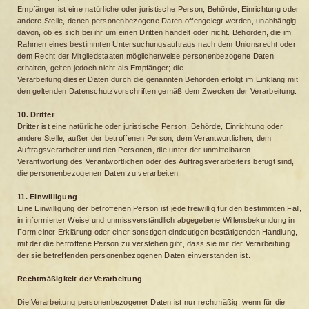
Empfänger ist eine natürliche oder juristische Person, Behörde, Einrichtung oder
andere Stelle, denen personenbezogene Daten offengelegt werden, unabhängig
davon, ob es sich bei ihr um einen Dritten handelt oder nicht. Behörden, die im
Rahmen eines bestimmten Untersuchungsauftrags nach dem Unionsrecht oder
dem Recht der Mitgliedstaaten möglicherweise personenbezogene Daten
erhalten, gelten jedoch nicht als Empfänger; die
Verarbeitung dieser Daten durch die genannten Behörden erfolgt im Einklang mit
den geltenden Datenschutzvorschriften gemäß dem Zwecken der Verarbeitung.
10. Dritter
Dritter ist eine natürliche oder juristische Person, Behörde, Einrichtung oder
andere Stelle, außer der betroffenen Person, dem Verantwortlichen, dem
Auftragsverarbeiter und den Personen, die unter der unmittelbaren
Verantwortung des Verantwortlichen oder des Auftragsverarbeiters befugt sind,
die personenbezogenen Daten zu verarbeiten.
11. Einwilligung
Eine Einwilligung der betroffenen Person ist jede freiwillig für den bestimmten Fall,
in informierter Weise und unmissverständlich abgegebene Willensbekundung in
Form einer Erklärung oder einer sonstigen eindeutigen bestätigenden Handlung,
mit der die betroffene Person zu verstehen gibt, dass sie mit der Verarbeitung
der sie betreffenden personenbezogenen Daten einverstanden ist.
Rechtmäßigkeit der Verarbeitung
Die Verarbeitung personenbezogener Daten ist nur rechtmäßig, wenn für die