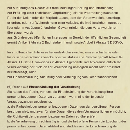
zur Ausübung des Rechts auf freie Meinungsäußerung und Information;
zur Erfüllung einer rechtlichen Verpflichtung, die die Verarbeitung nach dem
Recht der Union oder der Mitgliedstaaten, dem der Verantwortliche unterliegt,
erfordert, oder zur Wahrnehmung einer Aufgabe, die im öffentlichen Interesse
liegt oder in Ausübung öffentlicher Gewalt erfolgt, die dem Verantwortlichen
übertragen wurde;
aus Gründen des öffentlichen Interesses im Bereich der öffentlichen Gesundheit
gemäß Artikel 9 Absatz 2 Buchstaben h und i sowie Artikel 9 Absatz 3 DSGVO;
für im öffentlichen Interesse liegende Archivzwecke, wissenschaftliche oder
historische Forschungszwecke oder für statistische Zwecke gemäß Artikel 89
Absatz 1 DSGVO, soweit das in Absatz 1 genannte Recht voraussichtlich die
Verwirklichung der Ziele dieser Verarbeitung unmöglich macht oder ernsthaft
beeinträchtigt, oder
zur Geltendmachung, Ausübung oder Verteidigung von Rechtsansprüchen.
(6) Recht auf Einschränkung der Verarbeitung
Sie haben das Recht, von uns die Einschränkung der Verarbeitung ihrer
personenbezogenen Daten zu verlangen, wenn eine der folgenden
Voraussetzungen gegeben ist:
a. die Richtigkeit der personenbezogenen Daten von der betroffenen Person
bestritten wird, und zwar für eine Dauer, die es dem Verantwortlichen ermöglicht,
die Richtigkeit der personenbezogenen Daten zu überprüfen,
b. die Verarbeitung unrechtmäßig ist und die betroffene Person die Löschung der
personenbezogenen Daten ablehnt und stattdessen die Einschränkung der