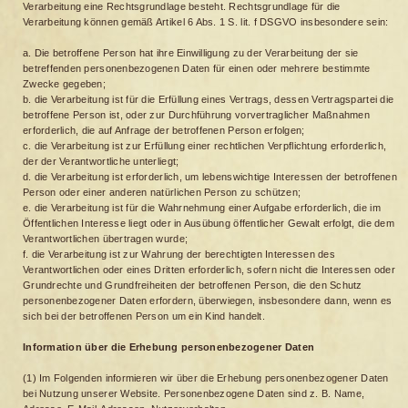
Verarbeitung eine Rechtsgrundlage besteht. Rechtsgrundlage für die
Verarbeitung können gemäß Artikel 6 Abs. 1 S. lit. f DSGVO insbesondere sein:
a. Die betroffene Person hat ihre Einwilligung zu der Verarbeitung der sie
betreffenden personenbezogenen Daten für einen oder mehrere bestimmte
Zwecke gegeben;
b. die Verarbeitung ist für die Erfüllung eines Vertrags, dessen Vertragspartei die
betroffene Person ist, oder zur Durchführung vorvertraglicher Maßnahmen
erforderlich, die auf Anfrage der betroffenen Person erfolgen;
c. die Verarbeitung ist zur Erfüllung einer rechtlichen Verpflichtung erforderlich,
der der Verantwortliche unterliegt;
d. die Verarbeitung ist erforderlich, um lebenswichtige Interessen der betroffenen
Person oder einer anderen natürlichen Person zu schützen;
e. die Verarbeitung ist für die Wahrnehmung einer Aufgabe erforderlich, die im
Öffentlichen Interesse liegt oder in Ausübung öffentlicher Gewalt erfolgt, die dem
Verantwortlichen übertragen wurde;
f. die Verarbeitung ist zur Wahrung der berechtigten Interessen des
Verantwortlichen oder eines Dritten erforderlich, sofern nicht die Interessen oder
Grundrechte und Grundfreiheiten der betroffenen Person, die den Schutz
personenbezogener Daten erfordern, überwiegen, insbesondere dann, wenn es
sich bei der betroffenen Person um ein Kind handelt.
Information über die Erhebung personenbezogener Daten
(1) Im Folgenden informieren wir über die Erhebung personenbezogener Daten
bei Nutzung unserer Website. Personenbezogene Daten sind z. B. Name,