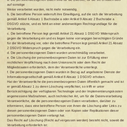
auf sonstige
Weise verarbeitet wurden, nicht mehr notwendig.
b. Die betroffene Person widerruft ihre Einwilligung, auf die sich die Verarbeitung
gemäß Artikel 6 Absatz 1 Buchstabe a oder Artikel 9 Absatz 2 Buchstabe a
DSGVO stützte, und es fehlt an einer anderweitigen Rechtsgrundlage für die
Verarbeitung.
c. Die betroffene Person legt gemäß Artikel 21 Absatz 1 DSGVO Widerspruch
gegen die Verarbeitung ein und es liegen keine vorrangigen berechtigten Gründe
für die Verarbeitung vor, oder die betroffene Person legt gemäß Artikel 21 Absatz
2 DSGVO Widerspruch gegen die Verarbeitung ein.
d. Die personenbezogenen Daten wurden unrechtmäßig verarbeitet.
e. Die Löschung der personenbezogenen Daten ist zur Erfüllung einer
rechtlichen Verpflichtung nach dem Unionsrecht oder dem Recht der
Mitgliedstaaten erforderlich, dem der Verantwortliche unterliegt.
f. Die personenbezogenen Daten wurden in Bezug auf angebotene Dienste der
Informationsgesellschaft gemäß Artikel 8 Absatz 1 DSGVO erhoben.
Hat der Verantwortliche die personenbezogenen Daten öffentlich gemacht und ist
er gemäß Absatz 1 zu deren Löschung verpflichtet, so trifft er unter
Berücksichtigung der verfügbaren Technologie und der Implementierungskosten
angemessene Maßnahmen, auch technischer Art, um für die Datenverarbeitung
Verantwortliche, die die personenbezogenen Daten verarbeiten, darüber zu
informieren, dass eine betroffene Person von ihnen die Löschung aller Links zu
diesen personenbezogenen Daten oder von Kopien oder Replikationen dieser
personenbezogenen Daten verlangt hat.
Das Recht auf Löschung (Recht auf vergessen werden) besteht nicht, soweit die
Verarbeitung erforderlich ist: