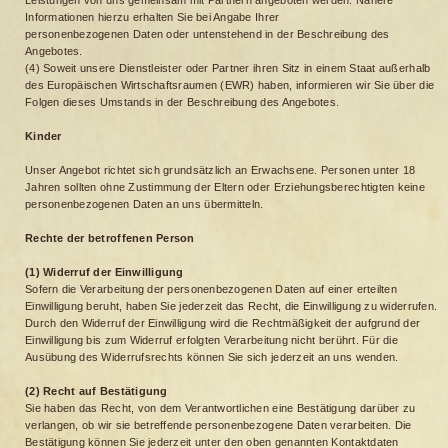
Leistungen von uns gemeinsam mit Partnern angeboten werden. Nähere
Informationen hierzu erhalten Sie bei Angabe Ihrer
personenbezogenen Daten oder untenstehend in der Beschreibung des
Angebotes.
(4) Soweit unsere Dienstleister oder Partner ihren Sitz in einem Staat außerhalb
des Europäischen Wirtschaftsraumen (EWR) haben, informieren wir Sie über die
Folgen dieses Umstands in der Beschreibung des Angebotes.
Kinder
Unser Angebot richtet sich grundsätzlich an Erwachsene. Personen unter 18
Jahren sollten ohne Zustimmung der Eltern oder Erziehungsberechtigten keine
personenbezogenen Daten an uns übermitteln.
Rechte der betroffenen Person
(1) Widerruf der Einwilligung
Sofern die Verarbeitung der personenbezogenen Daten auf einer erteilten
Einwilligung beruht, haben Sie jederzeit das Recht, die Einwilligung zu widerrufen.
Durch den Widerruf der Einwilligung wird die Rechtmäßigkeit der aufgrund der
Einwilligung bis zum Widerruf erfolgten Verarbeitung nicht berührt. Für die
Ausübung des Widerrufsrechts können Sie sich jederzeit an uns wenden.
(2) Recht auf Bestätigung
Sie haben das Recht, von dem Verantwortlichen eine Bestätigung darüber zu
verlangen, ob wir sie betreffende personenbezogene Daten verarbeiten. Die
Bestätigung können Sie jederzeit unter den oben genannten Kontaktdaten