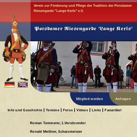
Verein zur Förderung und Pflege der Tradition der Potsdamer
Riesengarde "Lange Kerls" e.V.
Mitglied werden
Anfragen
Info und Geschichte
Termine
Fotos
Videos
Links
Fanartikel
Roman Tummerer, 1.Vorsitzender
Ronald Meißner, Schatzmeister