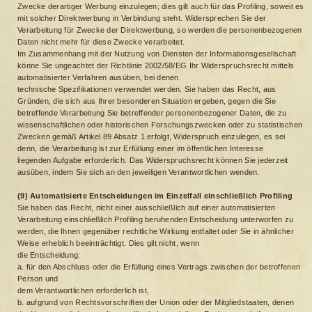
Zwecke derartiger Werbung einzulegen; dies gilt auch für das Profiling, soweit es
mit solcher Direktwerbung in Verbindung steht. Widersprechen Sie der
Verarbeitung für Zwecke der Direktwerbung, so werden die personenbezogenen
Daten nicht mehr für diese Zwecke verarbeitet.
Im Zusammenhang mit der Nutzung von Diensten der Informationsgesellschaft
könne Sie ungeachtet der Richtlinie 2002/58/EG Ihr Widerspruchsrecht mittels
automatisierter Verfahren ausüben, bei denen
technische Spezifikationen verwendet werden. Sie haben das Recht, aus
Gründen, die sich aus Ihrer besonderen Situation ergeben, gegen die Sie
betreffende Verarbeitung Sie betreffender personenbezogener Daten, die zu
wissenschaftlichen oder historischen Forschungszwecken oder zu statistischen
Zwecken gemäß Artikel 89 Absatz 1 erfolgt, Widerspruch einzulegen, es sei
denn, die Verarbeitung ist zur Erfüllung einer im öffentlichen Interesse
liegenden Aufgabe erforderlich. Das Widerspruchsrecht können Sie jederzeit
ausüben, indem Sie sich an den jeweiligen Verantwortlichen wenden.
(9) Automatisierte Entscheidungen im Einzelfall einschließlich Profiling
Sie haben das Recht, nicht einer ausschließlich auf einer automatisierten
Verarbeitung einschließlich Profiling beruhenden Entscheidung unterworfen zu
werden, die Ihnen gegenüber rechtliche Wirkung entfaltet oder Sie in ähnlicher
Weise erheblich beeinträchtigt. Dies gilt nicht, wenn
die Entscheidung:
a. für den Abschluss oder die Erfüllung eines Vertrags zwischen der betroffenen
Person und
dem Verantwortlichen erforderlich ist,
b. aufgrund von Rechtsvorschriften der Union oder der Mitgliedstaaten, denen