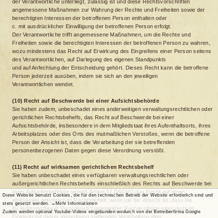
der Verantwortliche unterliegt, zulässig ist und diese Rechtsvorschriften
angemessene Maßnahmen zur Wahrung der Rechte und Freiheiten sowie der
berechtigten Interessen der betroffenen Person enthalten oder
c. mit ausdrücklicher Einwilligung der betroffenen Person erfolgt.
Der Verantwortliche trifft angemessene Maßnahmen, um die Rechte und
Freiheiten sowie die berechtigten Interessen der betroffenen Person zu wahren,
wozu mindestens das Recht auf Erwirkung des Eingreifens einer Person seitens
des Verantwortlichen, auf Darlegung des eigenen Standpunkts
und auf Anfechtung der Entscheidung gehört. Dieses Recht kann die betroffene
Person jederzeit ausüben, indem sie sich an den jeweiligen
Verantwortlichen wendet.
(10) Recht auf Beschwerde bei einer Aufsichtsbehörde
Sie haben zudem, unbeschadet eines anderweitigen verwaltungsrechtlichen oder
gerichtlichen Rechtsbehelfs, das Recht auf Beschwerde bei einer
Aufsichtsbehörde, insbesondere in dem Mitgliedstaat ihres Aufenthaltsorts, ihres
Arbeitsplatzes oder des Orts des mutmaßlichen Verstoßes, wenn die betroffene
Person der Ansicht ist, dass die Verarbeitung der sie betreffenden
personenbezogenen Daten gegen diese Verordnung verstößt.
(11) Recht auf wirksamen gerichtlichen Rechtsbehelf
Sie haben unbeschadet eines verfügbaren verwaltungsrechtlichen oder
außergerichtlichen Rechtsbehelfs einschließlich des Rechts auf Beschwerde bei
einer Aufsichtsbehörde gemäß Artikel 77 DSGVO das Recht auf einen
Diese Website benutzt Cookies, die für den technischen Betrieb der Website erforderlich sind und
wirksamen gerichtlichen Rechtsbehelf, wenn sie der Ansicht ist, dass die
stets gesetzt werden.
→Mehr Informationen
ihr aufgrund dieser Verordnung zustehenden Rechte infolge einer nicht im
Zudem werden optional Youtube-Videos eingebunden wodurch von der Betreiberfirma Google
Einklang mit dieser Verordnung stehenden Verarbeitung ihrer