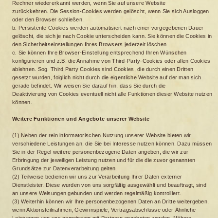
Rechner wiedererkannt werden, wenn Sie auf unsere Website
zurückkehren. Die Session-Cookies werden gelöscht, wenn Sie sich Ausloggen
oder den Browser schließen.
b. Persistente Cookies werden automatisiert nach einer vorgegebenen Dauer
gelöscht, die sich je nach Cookie unterscheiden kann. Sie können die Cookies in
den Sicherheitseinstellungen Ihres Browsers jederzeit löschen.
c. Sie können Ihre Browser-Einstellung entsprechend Ihren Wünschen
konfigurieren und z.B. die Annahme von Third-Party-Cookies oder allen Cookies
ablehnen. Sog. Third Party Cookies sind Cookies, die durch einen Dritten
gesetzt wurden, folglich nicht durch die eigentliche Website auf der man sich
gerade befindet. Wir weisen Sie darauf hin, dass Sie durch die
Deaktivierung von Cookies eventuell nicht alle Funktionen dieser Website nutzen
können.
Weitere Funktionen und Angebote unserer Website
(1) Neben der rein informatorischen Nutzung unserer Website bieten wir
verschiedene Leistungen an, die Sie bei Interesse nutzen können. Dazu müssen
Sie in der Regel weitere personenbezogene Daten angeben, die wir zur
Erbringung der jeweiligen Leistung nutzen und für die die zuvor genannten
Grundsätze zur Datenverarbeitung gelten.
(2) Teilweise bedienen wir uns zur Verarbeitung Ihrer Daten externer
Dienstleister. Diese wurden von uns sorgfältig ausgewählt und beauftragt, sind
an unsere Weisungen gebunden und werden regelmäßig kontrolliert.
(3) Weiterhin können wir Ihre personenbezogenen Daten an Dritte weitergeben,
wenn Aktionsteilnahmen, Gewinnspiele, Vertragsabschlüsse oder Ähnliche