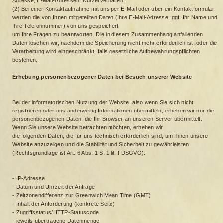
Adresse, E-Mail-Adressen, Nutzerverhalten.
(2) Bei einer Kontaktaufnahme mit uns per E-Mail oder über ein Kontaktformular
werden die von Ihnen mitgeteilten Daten (Ihre E-Mail-Adresse, ggf. Ihr Name und
Ihre Telefonnummer) von uns gespeichert,
um Ihre Fragen zu beantworten. Die in diesem Zusammenhang anfallenden
Daten löschen wir, nachdem die Speicherung nicht mehr erforderlich ist, oder die
Verarbeitung wird eingeschränkt, falls gesetzliche Aufbewahrungspflichten
bestehen.
Erhebung personenbezogener Daten bei Besuch unserer Website
Bei der informatorischen Nutzung der Website, also wenn Sie sich nicht
registrieren oder uns anderweitig Informationen übermitteln, erheben wir nur die
personenbezogenen Daten, die Ihr Browser an unseren Server übermittelt.
Wenn Sie unsere Website betrachten möchten, erheben wir
die folgenden Daten, die für uns technisch erforderlich sind, um Ihnen unsere
Website anzuzeigen und die Stabilität und Sicherheit zu gewährleisten
(Rechtsgrundlage ist Art. 6 Abs. 1 S. 1 lit. f DSGVO):
- IP-Adresse
- Datum und Uhrzeit der Anfrage
- Zeitzonendifferenz zur Greenwich Mean Time (GMT)
- Inhalt der Anforderung (konkrete Seite)
- Zugriffsstatus/HTTP-Statuscode
- jeweils übertragene Datenmenge