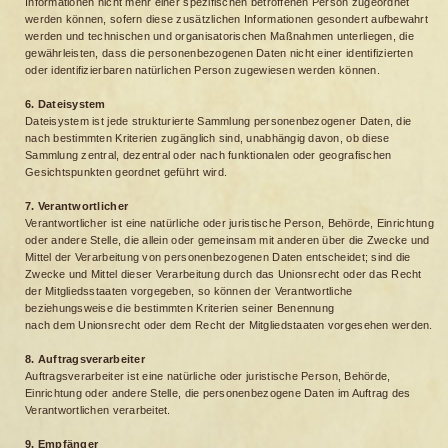
Informationen nicht mehr einer spezifischen betroffenen Person zugeordnet
werden können, sofern diese zusätzlichen Informationen gesondert aufbewahrt
werden und technischen und organisatorischen Maßnahmen unterliegen, die
gewährleisten, dass die personenbezogenen Daten nicht einer identifizierten
oder identifizierbaren natürlichen Person zugewiesen werden können.
6. Dateisystem
Dateisystem ist jede strukturierte Sammlung personenbezogener Daten, die
nach bestimmten Kriterien zugänglich sind, unabhängig davon, ob diese
Sammlung zentral, dezentral oder nach funktionalen oder geografischen
Gesichtspunkten geordnet geführt wird.
7. Verantwortlicher
Verantwortlicher ist eine natürliche oder juristische Person, Behörde, Einrichtung
oder andere Stelle, die allein oder gemeinsam mit anderen über die Zwecke und
Mittel der Verarbeitung von personenbezogenen Daten entscheidet; sind die
Zwecke und Mittel dieser Verarbeitung durch das Unionsrecht oder das Recht
der Mitgliedsstaaten vorgegeben, so können der Verantwortliche
beziehungsweise die bestimmten Kriterien seiner Benennung
nach dem Unionsrecht oder dem Recht der Mitgliedstaaten vorgesehen werden.
8. Auftragsverarbeiter
Auftragsverarbeiter ist eine natürliche oder juristische Person, Behörde,
Einrichtung oder andere Stelle, die personenbezogene Daten im Auftrag des
Verantwortlichen verarbeitet.
9. Empfänger