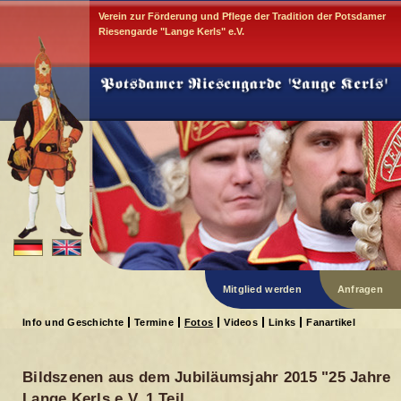
Verein zur Förderung und Pflege der Tradition der Potsdamer
Riesengarde "Lange Kerls" e.V.
Mitglied werden
Anfragen
Info und Geschichte
Termine
Fotos
Videos
Links
Fanartikel
Bildszenen aus dem Jubiläumsjahr 2015 "25 Jahre
Lange Kerls e.V. 1.Teil