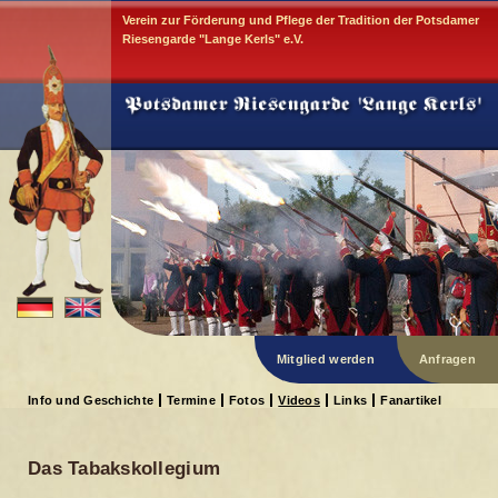
Verein zur Förderung und Pflege der Tradition der Potsdamer
Riesengarde "Lange Kerls" e.V.
Mitglied werden
Anfragen
Info und Geschichte
Termine
Fotos
Videos
Links
Fanartikel
Das Tabakskollegium