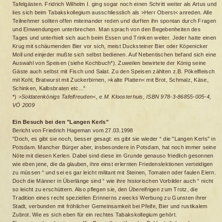
Tafelgästen. Fridrich Wilhelm I. ging sogar noch einen Schritt weiter als Artus und
lies sich beim Tabakskollegium ausschliesslich als >Herr Oberst< anreden. Alle
Teilnehmer sollten offen miteinander reden und durften ihn spontan durch Fragen
und Einwendungen unterbrechen. Man sprach von den Begebenheiten des
Tages und unterhielt sich auch beim Essen und Trinken weiter. Jeder hatte einen
Krug mit schäumenden Bier vor sich, meist Ducksteiner Bier oder Köpenicker
Moll und einjeder mußte sich selbst bedienen. Auf Nebentischen befand sich eine
Auswahl von Speisen (siehe Kochbuch*). Zuweilen bewirtete der König seine
Gäste auch selbst mit Fisch und Salat. Zu den Speisen zählten z.B. Pökelfleisch
mit Kohl, Bratwurst mit Zuckerbirnen, >kalte Platten< mit Brot, Schmalz, Käse,
Schinken, Kalbsbraten etc..."
*)
>Soldatenkönigs Tafelfreuden<, e.M. Kloosterhuis, ISBN 978-3-86855-005-4,
VÖ 2009
Ein Besuch bei den "Langen Kerls"
Bericht von Friedrich Hageman vom 27.03.1998
"Doch, es gibt sie noch, besser gesagt: es gibt sie wieder “ die "Langen Kerls" in
Potsdam. Mancher Bürger aber, insbesondere in Potsdam, hat noch immer seine
Nöte mit diesen Kerlen. Dabei sind diese im Grunde genauso friedlich gesonnen
wie eben jene, die da glauben, ihre einst erlernten Friedenslektionen verteidigen
zu müssen “ und sei es gar leicht militant mit Steinen, Tomaten oder faulen Eiern.
Doch die Männer in Überlänge sind “ wie ihre historischen Vorbilder auch “ nicht
so leicht zu erschüttern. Also pflegen sie, den Übereifrigen zum Trotz, die
Tradition eines recht speziellen Erinnerns zwecks Werbung zu Gunsten ihrer
Stadt, verbunden mit fröhlicher Gemeinsamkeit bei Pfeife, Bier und rustikalem
Zubrot. Wie es sich eben für ein rechtes Tabakskollegium gehört.