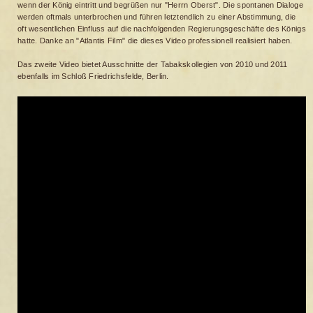
wenn der König eintritt und begrüßen nur "Herrn Oberst". Die spontanen Dialoge
werden oftmals unterbrochen und führen letztendlich zu einer Abstimmung, die
oft wesentlichen Einfluss auf die nachfolgenden Regierungsgeschäfte des Königs
hatte. Danke an "Atlantis Film" die dieses Video professionell realisiert haben.
Das zweite Video bietet Ausschnitte der Tabakskollegien von 2010 und 2011
ebenfalls im Schloß Friedrichsfelde, Berlin.