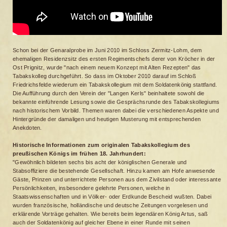
Schon bei der Genaralprobe im Juni 2010 im Schloss Zermitz-Lohm, dem
ehemaligen Residenzsitz des ersten Regimentschefs derer von Kröcher in der
Ost Prignitz, wurde "nach einem neuem Konzept mit Alten Rezepten" das
Tabakskolleg durchgeführt. So dass im Oktober 2010 darauf im Schloß
Friedrichsfelde wiederum ein Tabakskollegium mit dem Soldatenkönig stattfand.
Die Aufführung durch den Verein der "Langen Kerls" beinhaltete sowohl die
bekannte einführende Lesung sowie die Gesprächsrunde des Tabakskollegiums
nach historischem Vorbild. Themen waren dabei die verschiedenen Aspekte und
Hintergründe der damaligen und heutigen Musterung mit entsprechenden
Anekdoten.
Historische Informationen zum originalen Tabakskollegium des
preußischen Königs im frühen 18. Jahrhundert:
"Gewöhnlich bildeten sechs bis acht der königlischen Generale und
Stabsoffiziere die bestehende Gesellschaft. Hinzu kamen am Hofe anwesende
Gäste, Prinzen und unterrichtete Personen aus dem Zivilstand oder interessante
Persönlichkeiten, insbesondere gelehrte Personen, welche in
Staatswissenschaften und in Völker- oder Erdkunde Bescheid wußten. Dabei
wurden französische, holländische und deutsche Zeitungen vorgelesen und
erklärende Vorträge gehalten. Wie bereits beim legendären König Artus, saß
auch der Soldatenkönig auf gleicher Ebene in einer Runde mit seinen