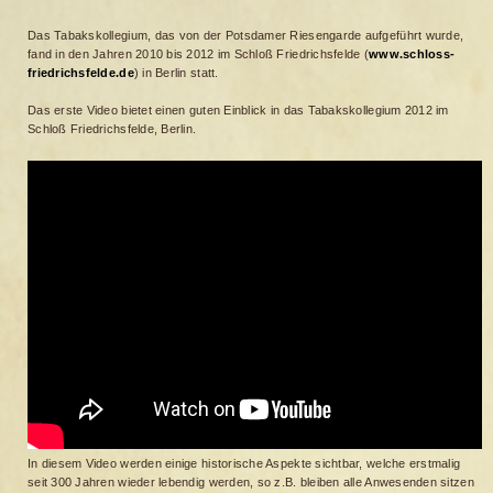
Das Tabakskollegium, das von der Potsdamer Riesengarde aufgeführt wurde,
fand in den Jahren 2010 bis 2012 im Schloß Friedrichsfelde (
www.schloss-
friedrichsfelde.de
) in Berlin statt.
Das erste Video bietet einen guten Einblick in das Tabakskollegium 2012 im
Schloß Friedrichsfelde, Berlin.
In diesem Video werden einige historische Aspekte sichtbar, welche erstmalig
seit 300 Jahren wieder lebendig werden, so z.B. bleiben alle Anwesenden sitzen