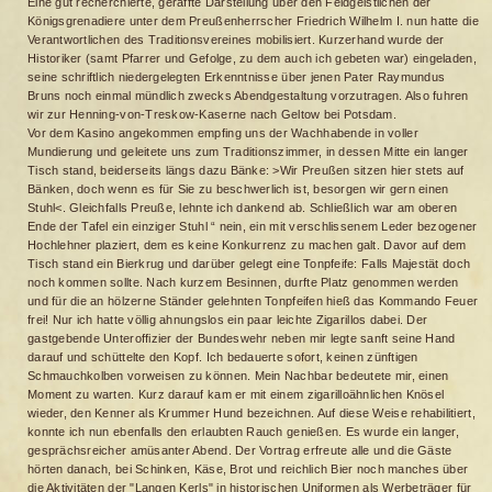
Eine gut recherchierte, geraffte Darstellung über den Feldgeistlichen der
Königsgrenadiere unter dem Preußenherrscher Friedrich Wilhelm I. nun hatte die
Verantwortlichen des Traditionsvereines mobilisiert. Kurzerhand wurde der
Historiker (samt Pfarrer und Gefolge, zu dem auch ich gebeten war) eingeladen,
seine schriftlich niedergelegten Erkenntnisse über jenen Pater Raymundus
Bruns noch einmal mündlich zwecks Abendgestaltung vorzutragen. Also fuhren
wir zur Henning-von-Treskow-Kaserne nach Geltow bei Potsdam.
Vor dem Kasino angekommen empfing uns der Wachhabende in voller
Mundierung und geleitete uns zum Traditionszimmer, in dessen Mitte ein langer
Tisch stand, beiderseits längs dazu Bänke: >Wir Preußen sitzen hier stets auf
Bänken, doch wenn es für Sie zu beschwerlich ist, besorgen wir gern einen
Stuhl<. Gleichfalls Preuße, lehnte ich dankend ab. Schließlich war am oberen
Ende der Tafel ein einziger Stuhl “ nein, ein mit verschlissenem Leder bezogener
Hochlehner plaziert, dem es keine Konkurrenz zu machen galt. Davor auf dem
Tisch stand ein Bierkrug und darüber gelegt eine Tonpfeife: Falls Majestät doch
noch kommen sollte. Nach kurzem Besinnen, durfte Platz genommen werden
und für die an hölzerne Ständer gelehnten Tonpfeifen hieß das Kommando Feuer
frei! Nur ich hatte völlig ahnungslos ein paar leichte Zigarillos dabei. Der
gastgebende Unteroffizier der Bundeswehr neben mir legte sanft seine Hand
darauf und schüttelte den Kopf. Ich bedauerte sofort, keinen zünftigen
Schmauchkolben vorweisen zu können. Mein Nachbar bedeutete mir, einen
Moment zu warten. Kurz darauf kam er mit einem zigarilloähnlichen Knösel
wieder, den Kenner als Krummer Hund bezeichnen. Auf diese Weise rehabilitiert,
konnte ich nun ebenfalls den erlaubten Rauch genießen. Es wurde ein langer,
gesprächsreicher amüsanter Abend. Der Vortrag erfreute alle und die Gäste
hörten danach, bei Schinken, Käse, Brot und reichlich Bier noch manches über
die Aktivitäten der "Langen Kerls" in historischen Uniformen als Werbeträger für