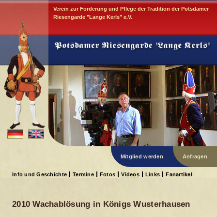
Verein zur Förderung und Pflege der Tradition der Potsdamer
Riesengarde "Lange Kerls" e.V.
Mitglied werden
Anfragen
Info und Geschichte
Termine
Fotos
Videos
Links
Fanartikel
2010 Wachablösung in Königs Wusterhausen