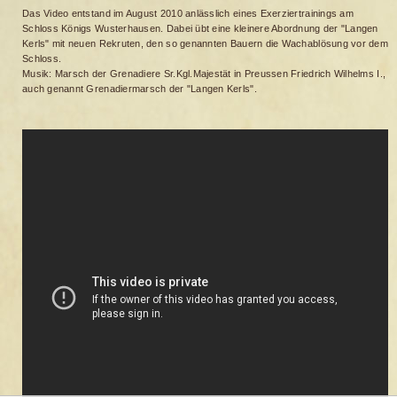
Das Video entstand im August 2010 anlässlich eines Exerziertrainings am
Schloss Königs Wusterhausen. Dabei übt eine kleinere Abordnung der "Langen
Kerls" mit neuen Rekruten, den so genannten Bauern die Wachablösung vor dem
Schloss.
Musik: Marsch der Grenadiere Sr.Kgl.Majestät in Preussen Friedrich Wilhelms I.,
auch genannt Grenadiermarsch der "Langen Kerls".