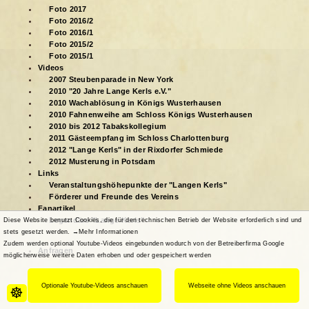
Foto 2017
Foto 2016/2
Foto 2016/1
Foto 2015/2
Foto 2015/1
Videos
2007 Steubenparade in New York
2010 "20 Jahre Lange Kerls e.V."
2010 Wachablösung in Königs Wusterhausen
2010 Fahnenweihe am Schloss Königs Wusterhausen
2010 bis 2012 Tabakskollegium
2011 Gästeempfang im Schloss Charlottenburg
2012 "Lange Kerls" in der Rixdorfer Schmiede
2012 Musterung in Potsdam
Links
Veranstaltungshöhepunkte der "Langen Kerls"
Förderer und Freunde des Vereins
Fanartikel
Legendäre "Lange Kerls"
Diese Website benutzt Cookies, die für den technischen Betrieb der Website erforderlich sind und
stets gesetzt werden.
→Mehr Informationen
Zudem werden optional Youtube-Videos eingebunden wodurch von der Betreiberfirma Google
Anfragen
möglicherweise weitere Daten erhoben und oder gespeichert werden
Optionale Youtube-Videos anschauen
Webseite ohne Videos anschauen
☸
Start
Impressum
Datenschutz